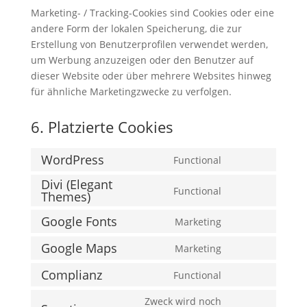
Marketing- / Tracking-Cookies sind Cookies oder eine
andere Form der lokalen Speicherung, die zur
Erstellung von Benutzerprofilen verwendet werden,
um Werbung anzuzeigen oder den Benutzer auf
dieser Website oder über mehrere Websites hinweg
für ähnliche Marketingzwecke zu verfolgen.
6. Platzierte Cookies
WordPress
Functional
Consent
Divi (Elegant
to
Functional
Themes)
Consent
service
to
wordpress
Google Fonts
Marketing
Consent
service
to
divi-
Google Maps
Marketing
Consent
service
(elegant-
to
Complianz
Functional
google-
themes)
Consent
service
fonts
to
Zweck wird noch
google-